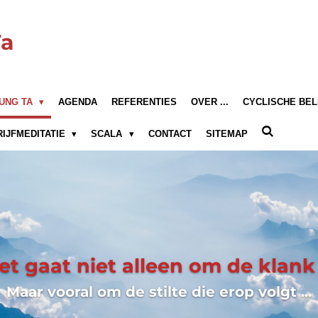
Ta
UNG TA
AGENDA
REFERENTIES
OVER ...
CYCLISCHE BEL
RIJFMEDITATIE
SCALA
CONTACT
SITEMAP
et gaat niet alleen om de klank .
Maar vooral om de stilte die erop volgt ...