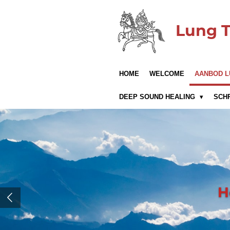
Ga
direct
Lung 
naar
de
hoofdinhoud
HOME
WELCOME
AANBOD L
DEEP SOUND HEALING
SCH
H