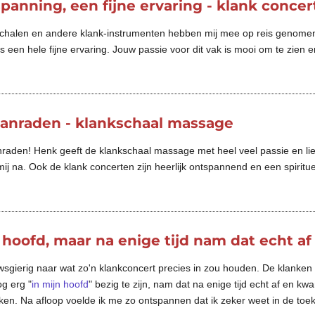
panning, een fijne ervaring - klank concer
schalen en andere klank-instrumenten hebben mij mee op reis genomen.
s een hele fijne ervaring. Jouw passie voor dit vak is mooi om te zien 
aanraden - klankschaal massage
nraden! Henk geeft de klankschaal massage met heel veel passie en lief
ij na. Ook de klank concerten zijn heerlijk ontspannend en een spirit
 hoofd, maar na enige tijd nam dat echt af
wsgierig naar wat zo'n klankconcert precies in zou houden. De klanken 
og erg "
in mijn hoofd
" bezig te zijn, nam dat na enige tijd echt af en kwa
nken. Na afloop voelde ik me zo ontspannen dat ik zeker weet in de toe