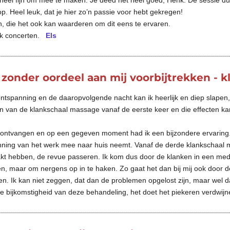
 heel fijn om mee te maken. Je deed het heel goed, Henk. De sessie du
p. Heel leuk, dat je hier zo’n passie voor hebt gekregen!
n, die het ook kan waarderen om dit eens te ervaren.
ank concerten.
Els
s zonder oordeel aan mij voorbijtrekken -
ontspanning en de daaropvolgende nacht kan ik heerlijk en diep slapen
ten van de klankschaal massage vanaf de eerste keer en die effecten k
ontvangen en op een gegeven moment had ik een bijzondere ervaring. 
anning van het werk mee naar huis neemt. Vanaf de derde klankschaal m
aakt hebben, de revue passeren. Ik kom dus door de klanken in een med
n, maar om nergens op in te haken. Zo gaat het dan bij mij ook door de 
en. Ik kan niet zeggen, dat dan de problemen opgelost zijn, maar wel 
ijne bijkomstigheid van deze behandeling, het doet het piekeren verdwij