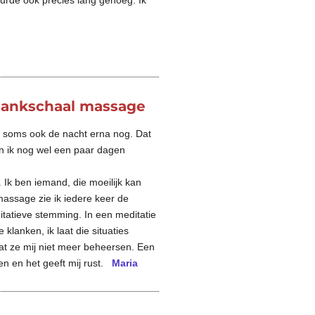
urde ook precies lang genoeg. Ik
 klankschaal massage
, soms ook de nacht erna nog. Dat
an ik nog wel een paar dagen
Ik ben iemand, die moeilijk kan
assage zie ik iedere keer de
itatieve stemming. In een meditatie
klanken, ik laat die situaties
dat ze mij niet meer beheersen. Een
nen en het geeft mij rust.
Maria