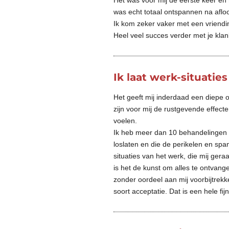
Het was voor mij de eerste keer en
was echt totaal ontspannen na afloo
Ik kom zeker vaker met een vriendi
Heel veel succes verder met je kl
Ik laat werk-situatie
Het geeft mij inderdaad een diepe 
zijn voor mij de rustgevende effec
voelen.
Ik heb meer dan 10 behandelingen 
loslaten en die de perikelen en sp
situaties van het werk, die mij ger
is het de kunst om alles te ontvange
zonder oordeel aan mij voorbijtrekk
soort acceptatie. Dat is een hele f