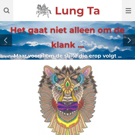
Ga
Lung Ta
direct
naar
de
Het gaat niet alleen om de
hoofdinhoud
klank ...
Maar vooral om de stilte die erop volgt ...