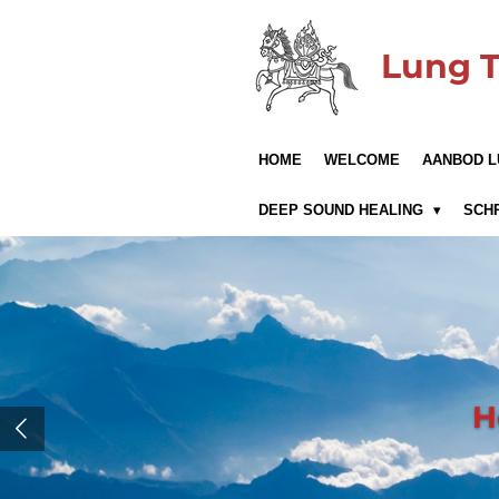
Ga
direct
Lung 
naar
de
hoofdinhoud
HOME
WELCOME
AANBOD L
DEEP SOUND HEALING
SCH
H