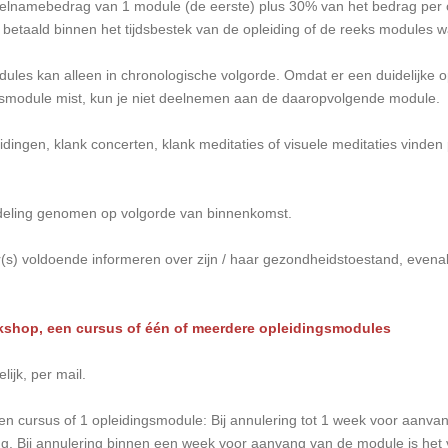
deelnamebedrag van 1 module (de eerste) plus 30% van het bedrag per 
 betaald binnen het tijdsbestek van de opleiding of de reeks modules 
les kan alleen in chronologische volgorde. Omdat er een duidelijke o
smodule mist, kun je niet deelnemen aan de daaropvolgende module.
idingen, klank concerten, klank meditaties of visuele meditaties vinde
ndeling genomen op volgorde van binnenkomst.
(s) voldoende informeren over zijn / haar gezondheidstoestand, evenal
rkshop, een cursus of één of meerdere opleidingsmodules
lijk, per mail.
n cursus of 1 opleidingsmodule: Bij annulering tot 1 week voor aanv
ng. Bij annulering binnen een week voor aanvang van de module is he