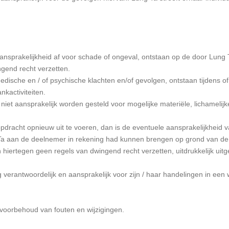
ansprakelijkheid af voor schade of ongeval, ontstaan op de door Lung T
ngend recht verzetten.
 medische en / of psychische klachten en/of gevolgen, ontstaan tijdens
nkactiviteiten.
 niet aansprakelijk worden gesteld voor mogelijke materiële, lichamelijk
 opdracht opnieuw uit te voeren, dan is de eventuele aansprakelijkheid 
g Ta aan de deelnemer in rekening had kunnen brengen op grond van d
h hiertegen geen regels van dwingend recht verzetten, uitdrukkelijk uitg
ig verantwoordelijk en aansprakelijk voor zijn / haar handelingen in een
r voorbehoud van fouten en wijzigingen.