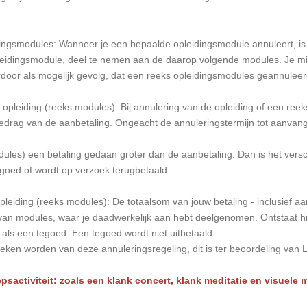
ingsmodules: Wanneer je een bepaalde opleidingsmodule annuleert, is 
idingsmodule, deel te nemen aan de daarop volgende modules. Je m
rdoor als mogelijk gevolg, dat een reeks opleidingsmodules geannulee
pleiding (reeks modules): Bij annulering van de opleiding of een reek
bedrag van de aanbetaling. Ongeacht de annuleringstermijn tot aanvang
dules) een betaling gedaan groter dan de aanbetaling. Dan is het versc
goed of wordt op verzoek terugbetaald.
leiding (reeks modules): De totaalsom van jouw betaling - inclusief a
n modules, waar je daadwerkelijk aan hebt deelgenomen. Ontstaat hier
ls een tegoed. Een tegoed wordt niet uitbetaald.
eken worden van deze annuleringsregeling, dit is ter beoordeling van 
psactiviteit: zoals een klank concert, klank meditatie en visuele 