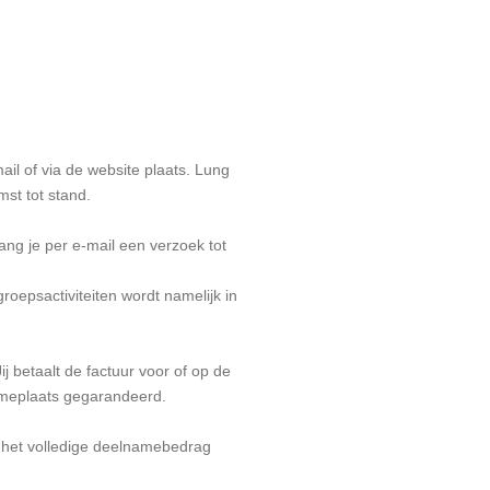
ail of via de website plaats. Lung
st tot stand.
vang je per e-mail een verzoek tot
oepsactiviteiten wordt namelijk in
j betaalt de factuur voor of op de
nameplaats gegarandeerd.
r het volledige deelnamebedrag