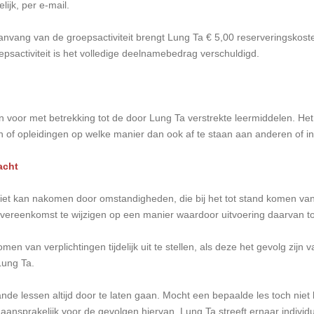
lijk, per e-mail.
aanvang van de groepsactiviteit brengt Lung Ta € 5,00 reserveringskoste
sactiviteit is het volledige deelnamebedrag verschuldigd.
n voor met betrekking tot de door Lung Ta verstrekte leermiddelen. Het
 of opleidingen op welke manier dan ook af te staan aan anderen of in
acht
n niet kan nakomen door omstandigheden, die bij het tot stand komen v
overeenkomst te wijzigen op een manier waardoor uitvoering daarvan to
omen van verplichtingen tijdelijk uit te stellen, als deze het gevolg zi
Lung Ta.
nde lessen altijd door te laten gaan. Mocht een bepaalde les toch niet
 aansprakelijk voor de gevolgen hiervan. Lung Ta streeft ernaar indiv