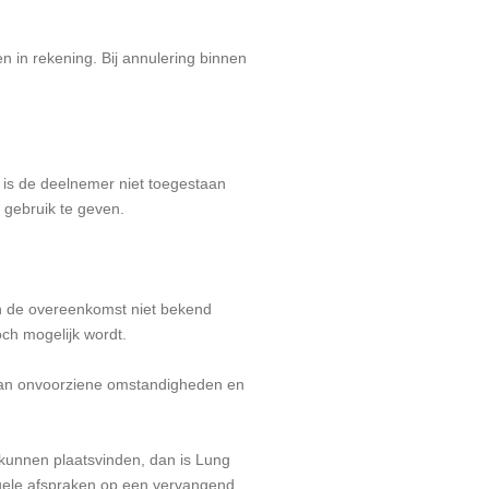
n in rekening. Bij annulering binnen
 is de deelnemer niet toegestaan
 gebruik te geven.
an de overeenkomst niet bekend
ch mogelijk wordt.
jn van onvoorziene omstandigheden en
 kunnen plaatsvinden, dan is Lung
iduele afspraken op een vervangend