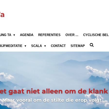
Ta
UNG TA
AGENDA
REFERENTIES
OVER ...
CYCLISCHE BEL
RIJFMEDITATIE
SCALA
CONTACT
SITEMAP
et gaat niet alleen om de klank .
Maar vooral om de stilte die erop volgt ...