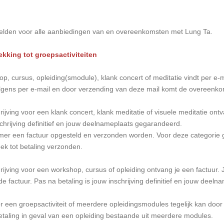
lden voor alle aanbiedingen van en overeenkomsten met Lung Ta.
rekking tot groepsactiviteiten
p, cursus, opleiding(smodule), klank concert of meditatie vindt per e-m
volgens per e-mail en door verzending van deze mail komt de overeenkom
ijving voor een klank concert, klank meditatie of visuele meditatie ont
schrijving definitief en jouw deelnameplaats gegarandeerd.
er een factuur opgesteld en verzonden worden. Voor deze categorie gr
oek tot betaling verzonden.
ijving voor een workshop, cursus of opleiding ontvang je een factuur. Ji
e factuur. Pas na betaling is jouw inschrijving definitief en jouw deel
 een groepsactiviteit of meerdere opleidingsmodules tegelijk kan doo
etaling in geval van een opleiding bestaande uit meerdere modules.