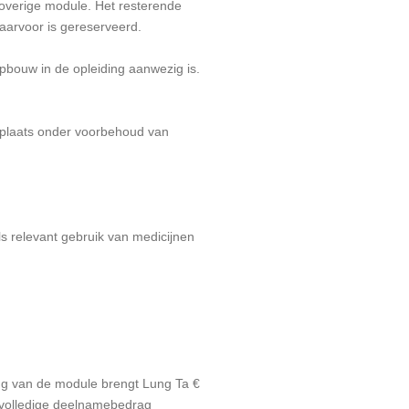
overige module. Het resterende
waarvoor is gereserveerd.
pbouw in de opleiding aanwezig is.
n plaats onder voorbehoud van
s relevant gebruik van medicijnen
ang van de module brengt Lung Ta €
t volledige deelnamebedrag