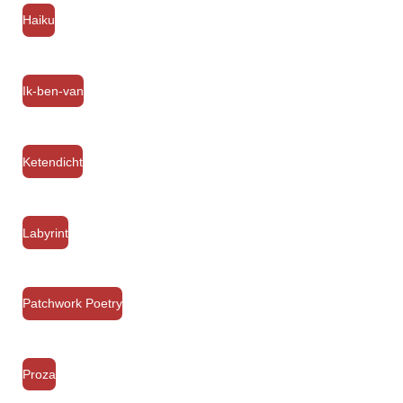
Haiku
Ik-ben-van
Ketendicht
Labyrint
Patchwork Poetry
Proza