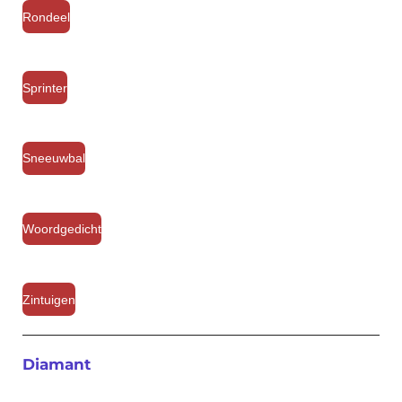
Rondeel
Sprinter
Sneeuwbal
Woordgedicht
Zintuigen
Diamant