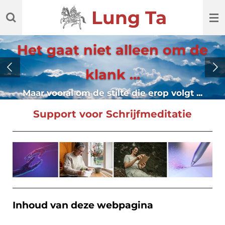
Ga
Lung Ta
direct
naar
de
hoofdinhoud
Support voor Schrijfmeditatie
Inhoud van deze webpagina