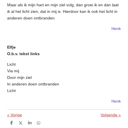
Maar als ik mijn hart en mijn ziel volg, dan groei ik en dan laat
ik al het licht zien, dat in mij is. Hierdoor kan ik ook het licht in
anderen doen ontbranden.
Henk
Elfje
O.b.v. tekst links
Licht
Via mij
Door mijn ziel
In anderen doen ontbranden
Licht
Henk
«
Vorige
Volgende
»
D
D
S
D