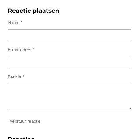
e
e
h
e
l
e
a
l
e
l
r
e
Reactie plaatsen
n
e
n
Naam *
E-mailadres *
Bericht *
Verstuur reactie