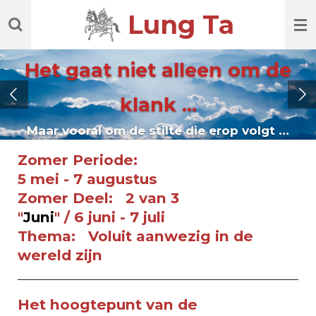
Ga
Lung Ta
direct
naar
de
Het gaat niet alleen om de
hoofdinhoud
klank ...
Maar vooral om de stilte die erop volgt ...
Zomer Periode:
5 mei - 7 augustus
Zomer Deel: 2 van 3
"
Juni
" /
6 juni - 7 juli
Thema: Voluit aanwezig in de
wereld zijn
Het hoogtepunt van de