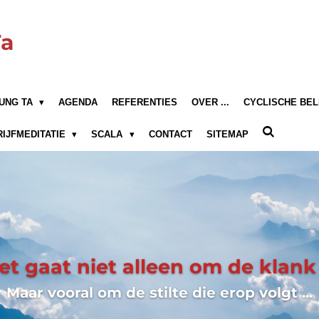
Ta
UNG TA
AGENDA
REFERENTIES
OVER ...
CYCLISCHE BEL
RIJFMEDITATIE
SCALA
CONTACT
SITEMAP
et gaat niet alleen om de klank .
Maar vooral om de stilte die erop volgt ...