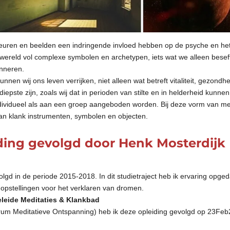
kleuren en beelden een indringende invloed hebben op de psyche en het
nwereld vol complexe symbolen en archetypen, iets wat we alleen bes
inneren.
unnen wij ons leven verrijken, niet alleen wat betreft vitaliteit, gezon
n diepste zijn, zoals wij dat in perioden van stilte en in helderheid kunne
dividueel als aan een groep aangeboden worden. Bij deze vorm van medit
an klank instrumenten, symbolen en objecten.
iding gevolgd door Henk Mosterdijk
volgd in de periode 2015-2018. In dit studietraject heb ik ervaring opge
n opstellingen voor het verklaren van dromen.
leide Meditaties & Klankbad
ntrum Meditatieve Ontspanning) heb ik deze opleiding gevolgd op 23F